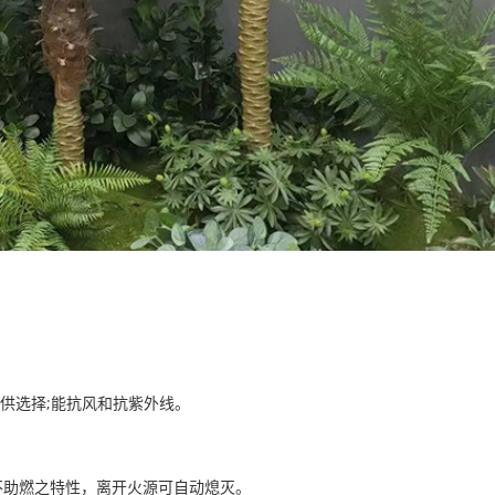
供选择;能抗风和抗紫外线。
不助燃之特性，离开火源可自动熄灭。